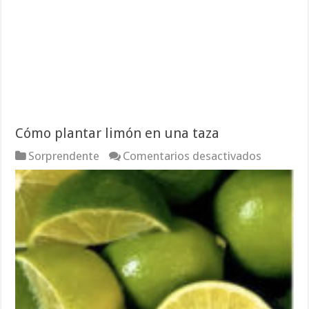
Cómo plantar limón en una taza
en
Sorprendente
Comentarios desactivados
Cómo
plantar
limón
en
una
taza